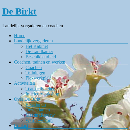
Ga
De Birkt
naar
de
inhoud
Landelijk vergaderen en coachen
Menu
Home
Landelijk vergaderen
Het Kabinet
De Landkamer
Beschikbaarheid
Coachen, trainen en werken
Coachen
Trainingen
Flexwerkplek
Activiteiten
Teamactiviteiten
Interieurworkshop
Over De Birkt
Ervaringen
Onze klanten
MeetingReview
Warm welkom
Contact