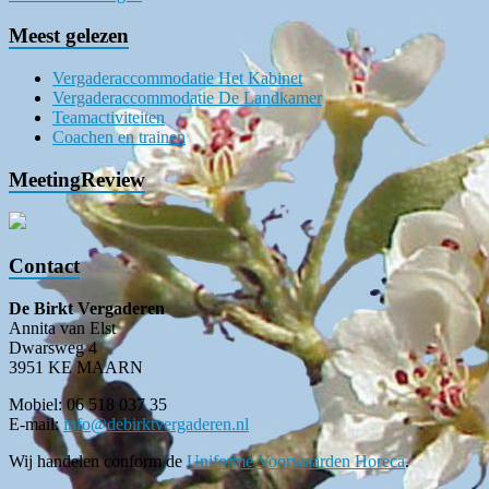
Meest gelezen
Vergaderaccommodatie Het Kabinet
Vergaderaccommodatie De Landkamer
Teamactiviteiten
Coachen en trainen
MeetingReview
Contact
De Birkt Vergaderen
Annita van Elst
Dwarsweg 4
3951 KE MAARN
Mobiel: 06 518 037 35
E-mail:
info@debirktvergaderen.nl
Wij handelen conform de
Uniforme Voorwaarden Horeca
.