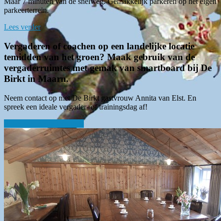
Maar 7 minuten van de snelweg. Gemakkelijk parkeren op het eigen
parkeerterrein.
Lees verder
Vergaderen of coachen op een landelijke locatie
temidden van het groen? Maak gebruik van de
vergaderruimtes met gemak van smartboard bij De
Birkt in Maarn.
Neem contact op met De Birkt gastvrouw Annita van Elst. En
spreek een ideale vergader- of trainingsdag af!
Reserveer vergaderruimte