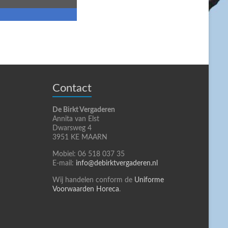
Contact
De Birkt Vergaderen
Annita van Elst
Dwarsweg 4
3951 KE MAARN
Mobiel: 06 518 037 35
E-mail:
info@debirktvergaderen.nl
Wij handelen conform de
Uniforme
Voorwaarden Horeca
.