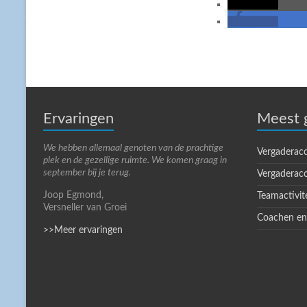
delen
delen
Ervaringen
Meest 
We hebben allemaal genoten van de prachtige
Vergaderac
plek en de gezellige ruimte. We komen graag in
september bij je terug.
Vergaderac
Joop Egmond,
Teamactivit
Versneller van Groei
Coachen en
>>Meer ervaringen