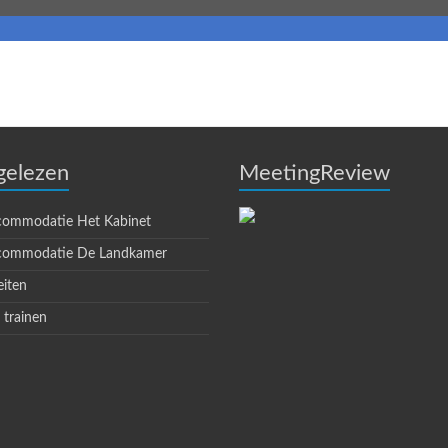
gelezen
MeetingReview
commodatie Het Kabinet
commodatie De Landkamer
eiten
 trainen