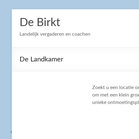
Ga
naar
De Birkt
de
inhoud
Landelijk vergaderen en coachen
De Landkamer
Zoekt u een locatie o
om met een klein groe
unieke ontmoetingspl